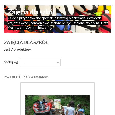
Zajęcia dla szkół
Zajęcia przygotowane specjalnie z myślą o dzieciach. Wycieczki
krajoznawcze, jednodniowe "zielone lekcje" i zielone szkoły na Jurze
Krakowsko-Częstochowskiej.
ZAJĘCIA DLA SZKÓŁ
Jest 7 produktów.
Sortuj wg
Pokazuje 1 - 7 z 7 elementów