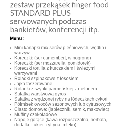
zestaw przekąsek finger food
STANDARD PLUS
serwowanych podczas
bankietów, konferencji itp.
Menu :
Mini kanapki mix serów pleśniowych, wędlin i
warzyw
Koreczki: (ser camembert, winogrono)
Koreczki: (ser mozzarella, pomidorek)
Koreczki tortilla z kurczakiem i świeżymi
warzywami
Roladki szpinakowe z łososiem
Jajka faszerowane
Roladki z szynki parmeńskiej z melonem
Sałatka warstwowa gyros
Sałatka z wędzonej ryby na łódeczkach cykorii
Półmisek owoców sezonowych lub cytrusowych
Ciasto domowe: (jabłecznik, sernik, makowiec)
Muffiny czekoladowe
Napoje gorące (kawa rozpuszczalna, herbata,
dodatki: cukier, cytryna, mleko)