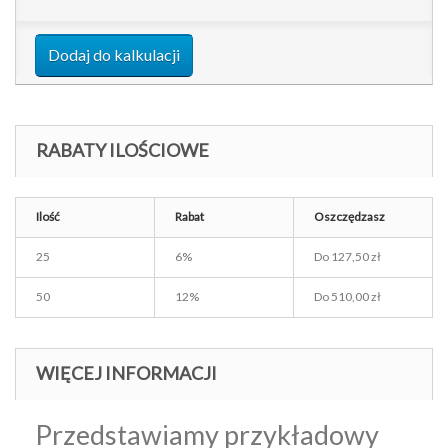
Dodaj do kalkulacji
RABATY ILOŚCIOWE
Ilość
Rabat
Oszczędzasz
25
6%
Do
127,50 zł
50
12%
Do
510,00 zł
WIĘCEJ INFORMACJI
Przedstawiamy przykładowy