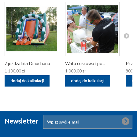
Zjeżdżalnia Dmuchana
Wata cukrowa i po...
Przeja
1 100,00 zł
1 000,00 zł
800,0
dodaj do kalkulacji
dodaj do kalkulacji
dod
Newsletter