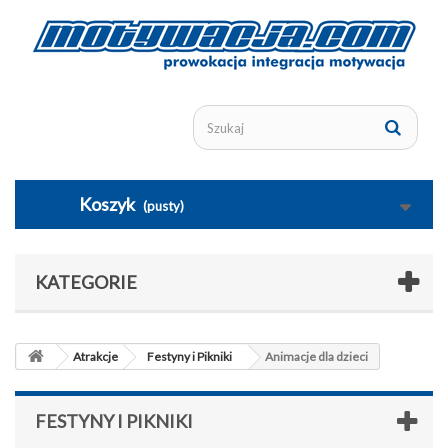
Koszyk
(pusty)
KATEGORIE
Atrakcje
Festyny i Pikniki
Animacje dla dzieci
FESTYNY I PIKNIKI